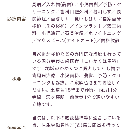
周病／入れ歯(義歯) ／小児歯科／予防・ク
リーニング／歯科口腔外科／親知らず／顎
診療内容
関節症／歯ぎしり・食いしばり／自家歯牙
移植（⻭の移植）／インプラント／矯正歯
科・小児矯正／審美治療／ホワイトニング
／マウスピース(ナイトガード)／歯科検診
自家歯牙移植などの専門的な治療も行って
いる国分寺市の歯医者「こいがくぼ歯科」
です。地域のかかりつけ医としてむし歯や
歯周病治療、小児歯科、義歯、予防・クリ
概要
ーニングも診療。ご家族皆さまでお越しく
ださい。土曜も18時まで診療。⻄武国分
寺線「恋ヶ窪駅」前徒歩1分で通いやすい
⽴地です。
当院は、以下の施設基準等に適合している
旨、厚生労働省地方(支)局に届出を行って
施設基準