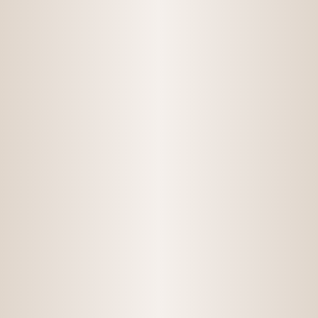
2023/06/11
お知らせ
[学校検診を担当しました]
2023/06/01
お知らせ
[こいがくぼ歯科 開院１年]