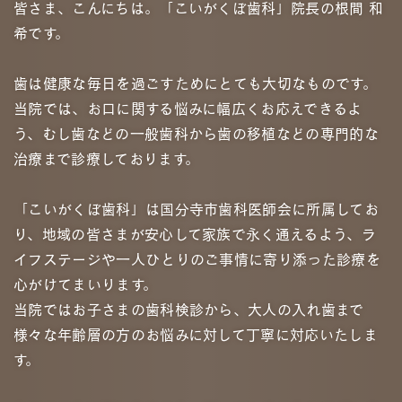
皆さま、こんにちは。「こいがくぼ⻭科」院⻑の根間 和
希です。
⻭は健康な毎⽇を過ごすためにとても⼤切なものです。
当院では、お⼝に関する悩みに幅広くお応えできるよ
う、むし⻭などの⼀般⻭科から⻭の移植などの専⾨的な
治療まで診療しております。
「こいがくぼ⻭科」は国分寺市⻭科医師会に所属してお
り、地域の皆さまが安⼼して家族で永く通えるよう、ラ
イフステージや⼀⼈ひとりのご事情に寄り添った診療を
⼼がけてまいります。
当院ではお⼦さまの⻭科検診から、⼤⼈の⼊れ⻭まで
様々な年齢層の⽅のお悩みに対して丁寧に対応いたしま
す。