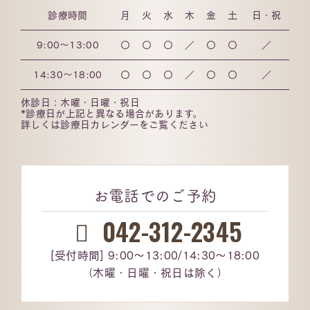
診療時間
月
火
水
木
金
土
日・祝
9:00～13:00
〇
〇
〇
／
〇
〇
／
14:30～18:00
〇
〇
〇
／
〇
〇
／
休診日：木曜・日曜・祝日
*診療日が上記と異なる場合があります。
詳しくは診療日カレンダーをご覧ください
お電話でのご予約
042-312-2345
[受付時間] 9:00～13:00/14:30～18:00
（木曜・日曜・祝日は除く）