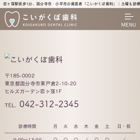
恋ヶ窪駅徒歩1分、国分寺市・小平市の歯医者「こいがくぼ歯科」 | 土曜も診
MENU
〒185-0002
東京都国分寺市東戸倉2-10-20
ヒルズガーデン恋ヶ窪1F
042-312-2345
診療時間
月
火
水
木
金
土
日・祝
9:00～13:00
〇
〇
〇
／
〇
〇
／