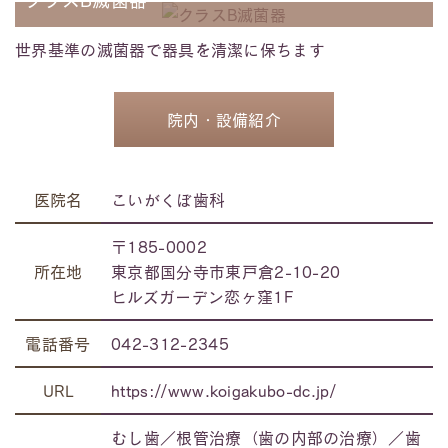
クラスB滅菌器
世界基準の滅菌器で器具を清潔に保ちます
院内・設備紹介
医院名
こいがくぼ歯科
〒185-0002
所在地
東京都国分寺市東戸倉2-10-20
ヒルズガーデン恋ヶ窪1F
電話番号
042-312-2345
URL
https://www.koigakubo-dc.jp/
むし歯／根管治療（⻭の内部の治療）／歯