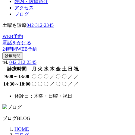
院内・設備紹介
アクセス
ブログ
土曜も診療
042-312-2345
WEB予約
電話をかける
24時間WEB予約
診療時間
tel.
042-312-2345
診療時間
月
火
水
木
金
土
日
祝
9:00～13:00
〇
〇
〇
／
〇
〇
／
／
14:30～18:00
〇
〇
〇
／
〇
〇
／
／
休診日：木曜・日曜・祝日
ブログ
BLOG
HOME
ブログ