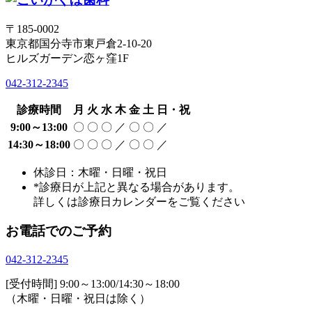
〒185-0002
東京都国分寺市東戸倉2-10-20
ヒルズガーデン恋ヶ窪1F
042-312-2345
診療時間
月
火
水
木
金
土
日・祝
9:00～13:00
〇
〇
〇
／
〇
〇
／
14:30～18:00
〇
〇
〇
／
〇
〇
／
休診日：木曜・日曜・祝日
*診療日が上記と異なる場合があります。
詳しくは診療日カレンダーをご覧ください
お電話でのご予約
042-312-2345
[受付時間] 9:00～13:00/14:30～18:00
（木曜・日曜・祝日は除く）