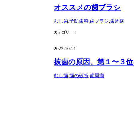
オススメの歯ブラシ
むし歯
,
予防歯科
,
歯ブラシ
,
歯周病
カテゴリー：
歯の知識
2022-10-21
抜歯の原因、第１〜３位
むし歯
,
歯の破折
,
歯周病